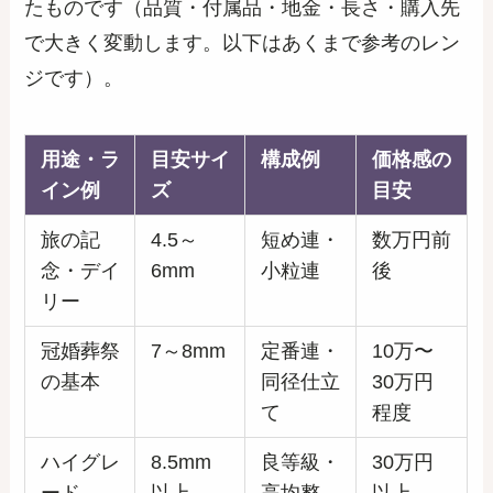
たものです（品質・付属品・地金・長さ・購入先
で大きく変動します。以下はあくまで参考のレン
ジです）。
用途・ラ
目安サイ
構成例
価格感の
イン例
ズ
目安
旅の記
4.5～
短め連・
数万円前
念・デイ
6mm
小粒連
後
リー
冠婚葬祭
7～8mm
定番連・
10万〜
の基本
同径仕立
30万円
て
程度
ハイグレ
8.5mm
良等級・
30万円