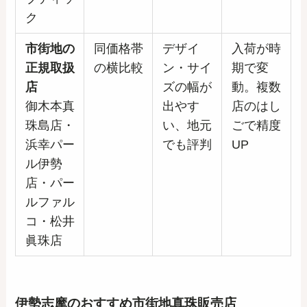
ク
市街地の
同価格帯
デザイ
入荷が時
正規取扱
の横比較
ン・サイ
期で変
店
ズの幅が
動。複数
御木本真
出やす
店のはし
珠島店・
い、地元
ごで精度
浜幸パー
でも評判
UP
ル伊勢
店・パー
ルファル
コ・松井
眞珠店
伊勢志摩のおすすめ
市街地
真珠販売店