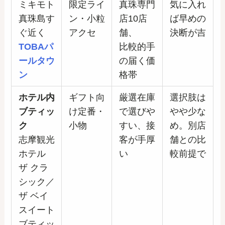
ミキモト
限定ライ
真珠専門
気に入れ
真珠島す
ン・小粒
店10店
ば早めの
ぐ近く
アクセ
舗、
決断が吉
TOBAパ
比較的手
ールタウ
の届く価
ン
格帯
ホテル内
ギフト向
厳選在庫
選択肢は
ブティッ
け定番・
で選びや
やや少な
ク
小物
すい、接
め。別店
志摩観光
客が手厚
舗との比
ホテル
い
較前提で
ザ クラ
シック／
ザ ベイ
スイート
ブティッ